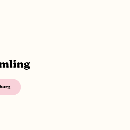
mling
borg