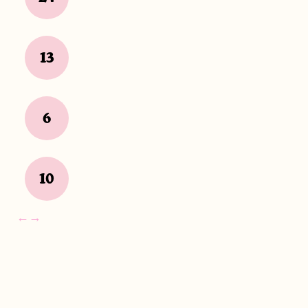
13
6
10
←
→