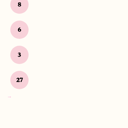
8
6
3
27
→