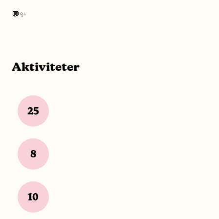
Vi ser frem til å ha deg med! 💬✨
Aktiviteter
25
8
10